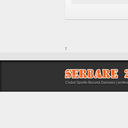
7
Clubul Sportiv Bucuria Dansului | profe