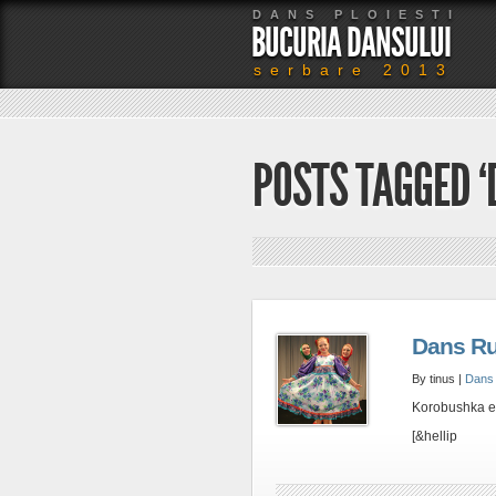
DANS PLOIESTI
BUCURIA DANSULUI
serbare 2013
POSTS TAGGED 
Dans Ru
By tinus |
Dans 
Korobushka est
[&hellip