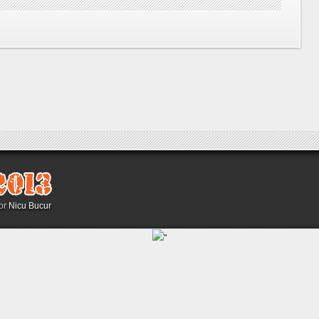
sor
Nicu Bucur
"