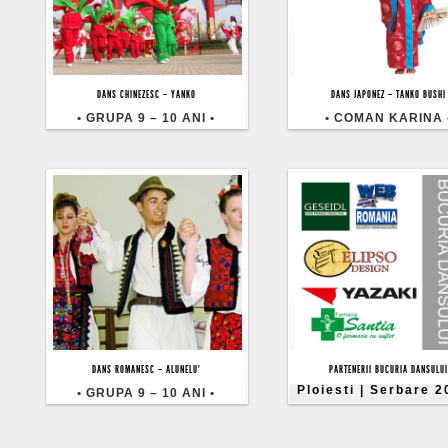
• Bucuria Dansului | Dans
• Bucuria Dansului |
DANS CHINEZESC – YANKO
DANS JAPONEZ – TANKO BUSHI
Ploiesti | Serbare 2013 •
Ploiesti | Serbare 2
• GRUPA 9 – 10 ANI •
• COMAN KARINA 
• Bucuria Dansului | Dans
• Bucuria Dansului |
DANS ROMANESC – ALUNELU’
PARTENERII BUCURIA DANSULUI
Ploiesti | Serbare 2013 •
Ploiesti | Serbare 2
• GRUPA 9 – 10 ANI •