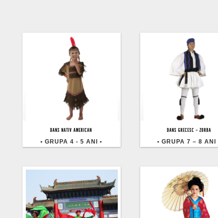
• Bucuria Dansului | Dans
• Bucuria Dansului |
DANS NATIV AMERICAN
DANS GRECESC – ZORBA
Ploiesti | Serbare 2013 •
Ploiesti | Serbare 2
• GRUPA 4 - 5 ANI •
• GRUPA 7 – 8 ANI 