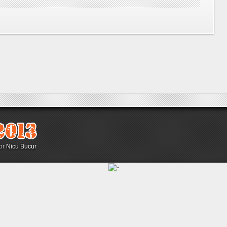
sor
Nicu Bucur
"