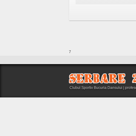
7
Clubul Sportiv Bucuria Dansului | profe