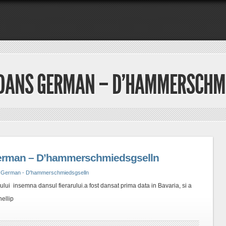
‘DANS GERMAN – D’HAMMERSCHM
erman – D’hammerschmiedsgselln
 German - D'hammerschmiedsgselln
ui insemna dansul fierarului.a fost dansat prima data in Bavaria, si a
hellip