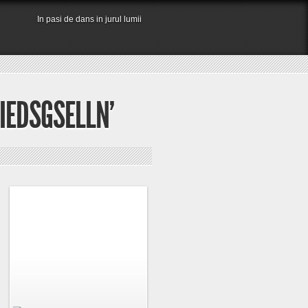
In pasi de dans in jurul lumii
IEDSGSELLN’