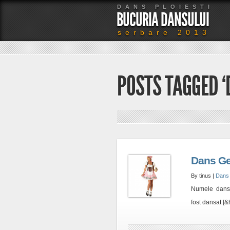
DANS PLOIESTI
BUCURIA DANSULUI
serbare 2013
POSTS TAGGED 
Dans G
By tinus |
Dans
Numele dansul
fost dansat [&